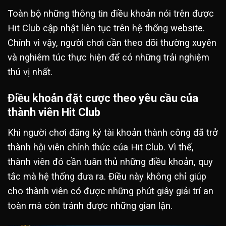
Toàn bộ những thông tin điều khoản nói trên được
Hit Club cập nhật liên tục trên hệ thống website.
Chính vì vậy, người chơi cần theo dõi thường xuyên
và nghiêm túc thực hiện để có những trải nghiệm
thú vị nhất.
Điều khoản đặt cược theo yêu cầu của
thành viên Hit Club
Khi người chơi đăng ký tài khoản thành công đã trở
thành hội viên chính thức của Hit Club. Vì thế,
thành viên đó cần tuân thủ những điều khoản, quy
tắc mà hệ thống đưa ra. Điều này không chỉ giúp
cho thành viên có được những phút giây giải trí an
toàn mà còn tránh được những gian lận.