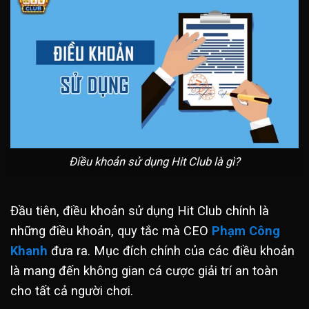
Điều khoản sử dụng Hit Club là gì?
Đầu tiên, điều khoản sử dụng Hit Club chính là
những điều khoản, quy tắc mà CEO
Phạm Công
Khanh
đưa ra. Mục đích chính của các điều khoản
là mang đến không gian cá cược giải trí an toàn
cho tất cả người chơi.