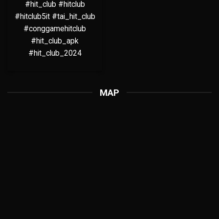
#hit_club #hitclub
#hitclub5it #tai_hit_club
#conggamehitclub
#hit_club_apk
#hit_club_2024
MAP