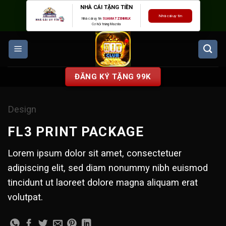
Skip
NHÀ CÁI TẶNG TIỀN
Nhà cái uy tín
to
Nhà cái uy tín
SUAMATZENMILK
Cơ hội trúng Mazda
content
ĐĂNG KÝ TẶNG 99K
Design
FL3 PRINT PACKAGE
Lorem ipsum dolor sit amet, consectetuer
adipiscing elit, sed diam nonummy nibh euismod
tincidunt ut laoreet dolore magna aliquam erat
volutpat.