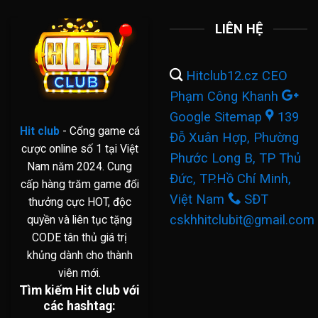
LIÊN HỆ
Hitclub12.cz
CEO
Phạm Công Khanh
Google Sitemap
139
Hit club
- Cổng game cá
Đỗ Xuân Hợp, Phường
cược online số 1 tại Việt
Phước Long B, TP Thủ
Nam năm 2024. Cung
Đức, TP.Hồ Chí Minh,
cấp hàng trăm game đổi
Việt Nam
SĐT
thưởng cực HOT, độc
cskhhitclubit@gmail.com
quyền và liên tục tặng
CODE tân thủ giá trị
khủng dành cho thành
viên mới.
Tìm kiếm Hit club với
các hashtag: