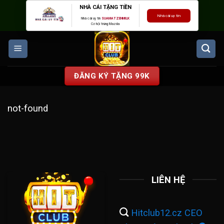
Skip
NHÀ CÁI TẶNG TIỀN
Nhà cái uy tín
to
Nhà cái uy tín
SUAMATZENMILK
Cơ hội trúng Mazda
content
ĐĂNG KÝ TẶNG 99K
not-found
LIÊN HỆ
Hitclub12.cz
CEO