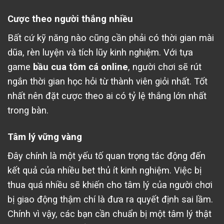
Cược theo người thắng nhiều
Bất cứ kỹ năng nào cũng cần phải có thời gian mài
dũa, rèn luyện và tích lũy kinh nghiệm. Với tựa
game
bầu cua tôm cá online
, người chơi sẽ rút
ngắn thời gian học hỏi từ thành viên giỏi nhất. Tốt
nhất nên đặt cược theo ai có tỷ lệ thắng lớn nhất
trong bàn.
Tâm lý vững vàng
Đây chính là một yếu tố quan trọng tác động đến
kết quả của nhiều bet thủ ít kinh nghiệm. Việc bị
thua quá nhiều sẽ khiến cho tâm lý của người chơi
bị giao động thậm chí là đưa ra quyết định sai lầm.
Chính vì vậy, các bạn cần chuẩn bị một tâm lý thật