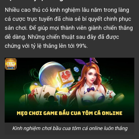
Nhiều cao thủ có kinh nghiệm lâu năm trong làng
cá cược trực tuyến đã chia sẻ bí quyết chinh phục
sân chơi. Để giúp mọi thành viên giành chiến thắng
dễ dàng. Những chiến thuật sau đây đã được
chứng với tỷ lệ thắng lên tới 99%.
Kinh nghiệm chơi bầu cua tôm cá online luôn thắng