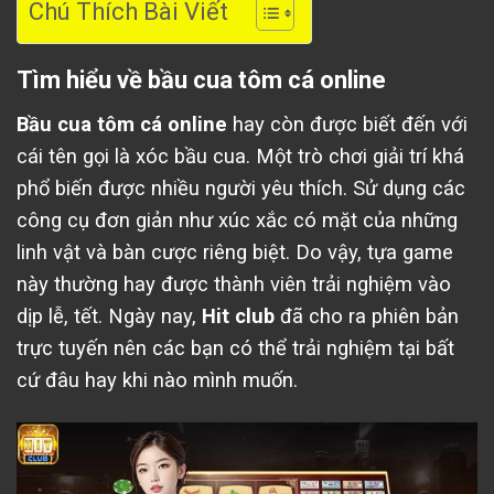
Chú Thích Bài Viết
Tìm hiểu về bầu cua tôm cá online
Bầu cua tôm cá online
hay còn được biết đến với
cái tên gọi là xóc bầu cua. Một trò chơi giải trí khá
phổ biến được nhiều người yêu thích. Sử dụng các
công cụ đơn giản như xúc xắc có mặt của những
linh vật và bàn cược riêng biệt. Do vậy, tựa game
này thường hay được thành viên trải nghiệm vào
dịp lễ, tết. Ngày nay,
Hit club
đã cho ra phiên bản
trực tuyến nên các bạn có thể trải nghiệm tại bất
cứ đâu hay khi nào mình muốn.