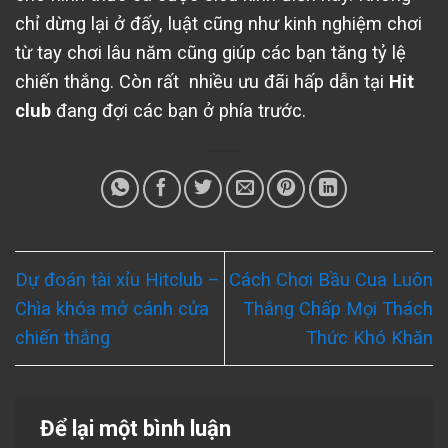
chỉ dừng lại ở đấy, luật cũng như kinh nghiệm chơi
từ tay chơi lâu năm cũng giúp các bạn tăng tỷ lệ
chiến thắng. Còn rất nhiều ưu đãi hấp dẫn tại
Hit
club
đang đợi các bạn ở phía trước.
Dự đoán tài xỉu Hitclub –
Cách Chơi Bầu Cua Luôn
Chìa khóa mở cánh cửa
Thắng Chấp Mọi Thách
chiến thắng
Thức Khó Khăn
Để lại một bình luận