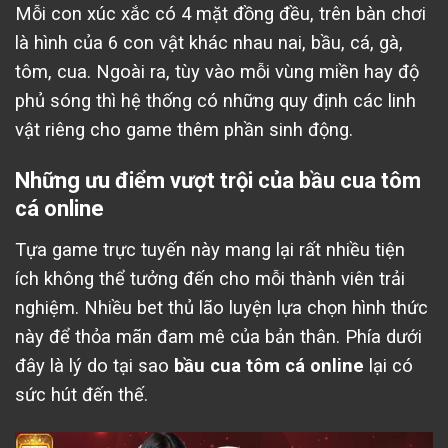
Mỗi con xúc xắc có 4 mặt đồng đều, trên bàn chơi
là hình của 6 con vật khác nhau nai, bầu, cá, gà,
tôm, cua. Ngoài ra, tùy vào mỗi vùng miền hay độ
phủ sóng thì hệ thống có những quy định các linh
vật riêng cho game thêm phần sinh động.
Những ưu điểm vượt trội của bầu cua tôm
cá online
Tựa game trực tuyến này mang lại rất nhiều tiện
ích không thể tưởng đến cho mỗi thành viên trải
nghiệm. Nhiều bet thủ lão luyện lựa chọn hình thức
này để thỏa mãn đam mê của bản thân. Phía dưới
đây là lý do tại sao
bầu cua tôm cá online
lại có
sức hút đến thế.