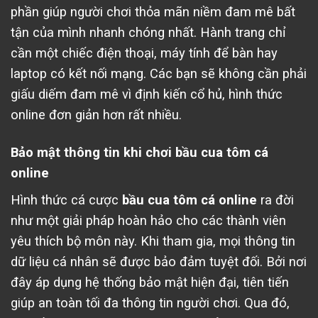
phần giúp người chơi thỏa mãn niềm đam mê bất
tận của mình nhanh chóng nhất. Hành trang chỉ
cần một chiếc điện thoại, máy tính để bàn hay
laptop có kết nối mạng. Các bạn sẽ không cần phải
giấu diếm đam mê vì định kiến cổ hủ, hình thức
online đơn giản hơn rất nhiều.
Bảo mật thông tin khi chơi bầu cua tôm cá
online
Hình thức cá cược
bầu cua tôm cá online
ra đời
như một giải pháp hoàn hảo cho các thành viên
yêu thích bộ môn này. Khi tham gia, mọi thông tin
dữ liệu cá nhân sẽ được bảo đảm tuyệt đối. Bởi nơi
đây áp dụng hệ thống bảo mật hiện đại, tiên tiến
giúp an toàn tối đa thông tin người chơi. Qua đó,