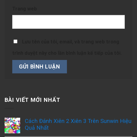
Trang web
Lưu tên của tôi, email, và trang web trong
trình duyệt này cho lần bình luận kế tiếp của tôi.
BÀI VIẾT MỚI NHẤT
Cách Đánh Xiên 2 Xiên 3 Trên Sunwin Hiệu
Quả Nhất