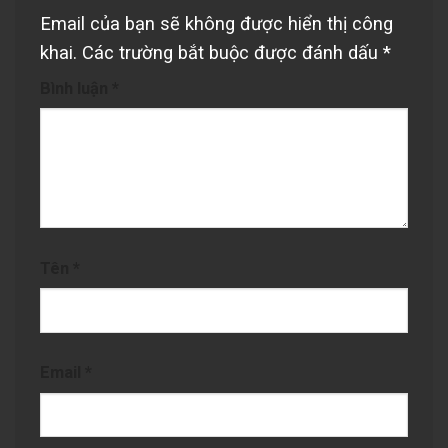
Email của bạn sẽ không được hiển thị công
khai.
Các trường bắt buộc được đánh dấu
*
Bình luận
*
Tên
*
Email
*