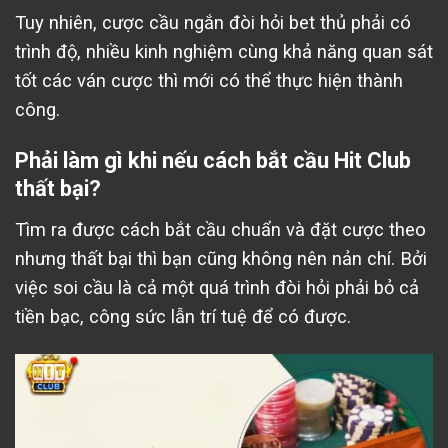
Tuy nhiên, cược cầu ngắn đòi hỏi bet thủ phải có
trình độ, nhiều kinh nghiệm cùng khả năng quan sát
tốt các ván cược thì mới có thể thực hiện thành
công.
Phải làm gì khi nếu cách bắt cầu Hit Club
thất bại?
Tìm ra được cách bắt cầu chuẩn và đặt cược theo
nhưng thất bại thì bạn cũng không nên nản chí. Bởi
việc soi cầu là cả một quá trình đòi hỏi phải bỏ cả
tiền bạc, công sức lẫn trí tuệ để có được.