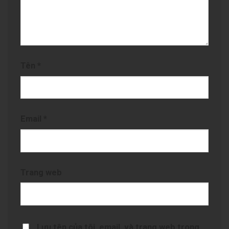
Tên
*
Email
*
Trang web
Lưu tên của tôi, email, và trang web trong