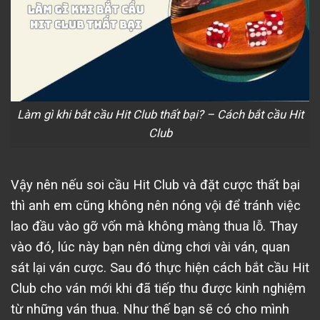
Làm gì khi bắt cầu Hit Club thất bại? – Cách bắt cầu Hit
Club
Vậy nên nếu soi cầu Hit Club và đặt cược thất bại
thì anh em cũng không nên nóng vội để tránh việc
lao đầu vào gỡ vốn mà không màng thua lỗ. Thay
vào đó, lúc này bạn nên dừng chơi vài ván, quan
sát lại ván cược. Sau đó thực hiện cách bắt cầu Hit
Club cho ván mới khi đã tiếp thu được kinh nghiệm
từ những ván thua. Như thế bạn sẽ có cho mình