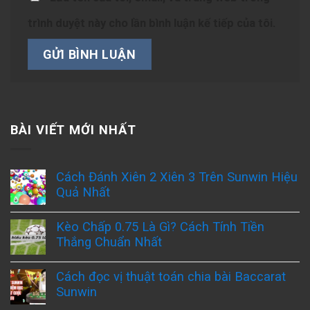
trình duyệt này cho lần bình luận kế tiếp của tôi.
BÀI VIẾT MỚI NHẤT
Cách Đánh Xiên 2 Xiên 3 Trên Sunwin Hiệu
Quả Nhất
Kèo Chấp 0.75 Là Gì? Cách Tính Tiền
Thắng Chuẩn Nhất
Cách đọc vị thuật toán chia bài Baccarat
Sunwin