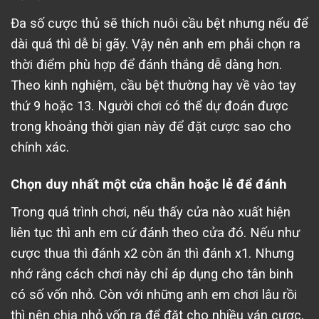
Đa số cược thủ sẽ thích nuôi cầu bệt nhưng nếu để
dài quá thì dễ bị gãy. Vậy nên anh em phải chọn ra
thời điểm phù hợp để đánh thắng dễ dàng hơn.
Theo kinh nghiệm, cầu bệt thường hay về vào tay
thứ 9 hoặc 13. Người chơi có thể dự đoán được
trong khoảng thời gian này để đặt cược sao cho
chính xác.
Chọn duy nhất một cửa chẵn hoặc lẻ để đánh
Trong quá trình chơi, nếu thấy cửa nào xuất hiện
liên tục thì anh em cứ đánh theo cửa đó. Nếu như
cược thua thì đánh x2 còn ăn thì đánh x1. Nhưng
nhớ rằng cách chơi này chỉ áp dụng cho tân binh
có số vốn nhỏ. Còn với những anh em chơi lâu rồi
thì nên chia nhỏ vốn ra để đặt cho nhiều ván cược,