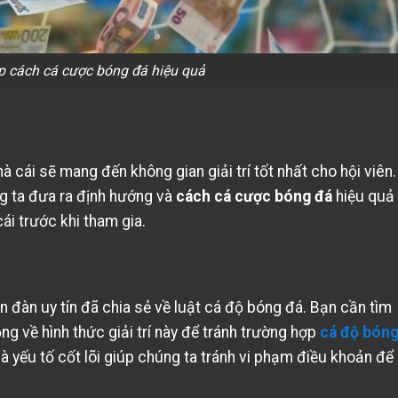
p cách cá cược bóng đá hiệu quả
hà cái sẽ mang đến không gian giải trí tốt nhất cho hội viên.
g ta đưa ra định hướng và
cách cá cược bóng đá
hiệu quả
cái trước khi tham gia.
ễn đàn uy tín đã chia sẻ về luật cá độ bóng đá. Bạn cần tìm
ng về hình thức giải trí này để tránh trường hợp
cá độ bón
 là yếu tố cốt lõi giúp chúng ta tránh vi phạm điều khoản để