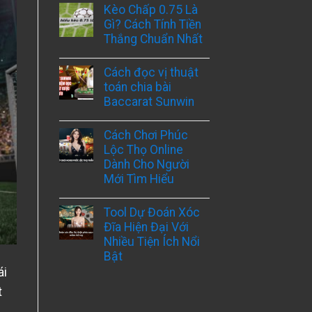
Kèo Chấp 0.75 Là
Gì? Cách Tính Tiền
Thắng Chuẩn Nhất
Cách đọc vị thuật
toán chia bài
Baccarat Sunwin
Cách Chơi Phúc
Lộc Thọ Online
Dành Cho Người
Mới Tìm Hiểu
Tool Dự Đoán Xóc
Đĩa Hiện Đại Với
Nhiều Tiện Ích Nổi
Bật
ái
t