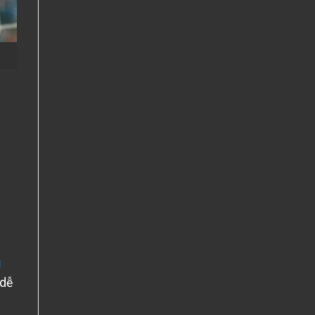
g
 dễ