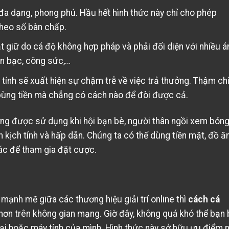
đa dạng, phong phú. Hầu hết hình thức này chỉ cho phép
theo số bàn chấp.
 giữ do cá độ không hợp pháp và phải đối diện với nhiều á
ền bạc, công sức,…
ính sẽ xuất hiện sự chậm trễ về việc trả thưởng. Thậm ch
 bùng tiền mà chẳng có cách nào để đòi được cả.
ờng được sử dụng khi hội bạn bè, người thân ngồi xem bón
 kịch tính và hấp dẫn. Chúng ta có thể dùng tiền mặt, đồ ăn
hác để tham gia đặt cược.
 mạnh mẽ giữa các thương hiệu giải trí online thì
cách cá
hơn trên không gian mạng. Giờ đây, không quá khó thể bạn 
ại hoặc máy tính của mình. Hình thức này sở hữu ưu điểm 