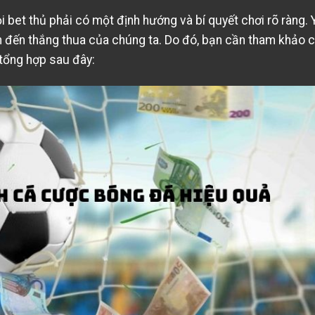
ỏi bet thủ phải có một định hướng và bí quyết chơi rõ ràng.
 đến thắng thua của chúng ta. Do đó, bạn cần tham khảo 
ổng hợp sau đây: