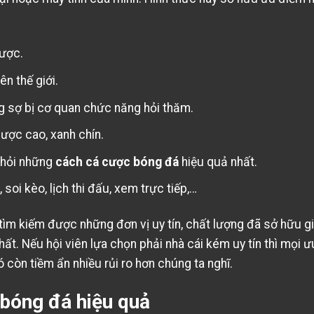
cược.
ên thế giới.
g sợ bị cơ quan chức năng hỏi thăm.
ược cao, xanh chín.
 hỏi những
cách cá cược bóng đá
hiệu quả nhất.
 soi kèo, lịch thi đấu, xem trực tiếp,…
 tìm kiếm được những đơn vị uy tín, chất lượng đã sở hữu g
ất. Nếu hội viên lựa chọn phải nhà cái kém uy tín thì mọi ư
 còn tiềm ẩn nhiều rủi ro hơn chúng ta nghĩ.
 bóng đá hiệu quả