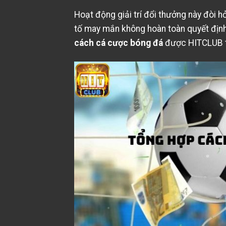
Hoạt động giải trí đổi thưởng này đòi h
tố may mắn không hoàn toàn quyết định
cách cá cược bóng đá
được HITCLUB t