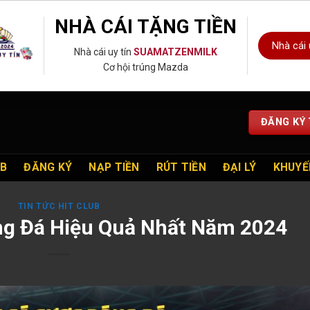
NHÀ CÁI TẶNG TIỀN
Nhà cái 
Nhà cái uy tín
SUAMATZENMILK
Cơ hội trúng Mazda
ĐĂNG KÝ 
UB
ĐĂNG KÝ
NẠP TIỀN
RÚT TIỀN
ĐẠI LÝ
KHUYẾ
TIN TỨC HIT CLUB
ng Đá Hiệu Quả Nhất Năm 2024