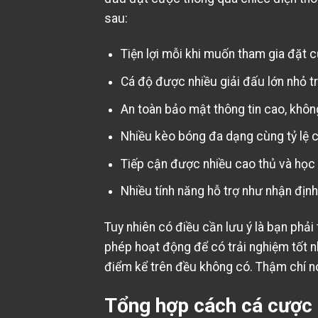
sau:
Tiện lợi mỗi khi muốn tham gia đặt 
Cá độ được nhiều giải đấu lớn nhỏ tr
An toàn bảo mật thông tin cao, khôn
Nhiều kèo bóng đa dạng cùng tỷ lệ c
Tiếp cận được nhiều cao thủ và học
Nhiều tính năng hỗ trợ như nhận định,
Tuy nhiên có điều cần lưu ý là bạn phải
phép hoạt động để có trải nghiệm tốt nh
điểm kể trên đều không có. Thậm chí nó
Tổng hợp cách cá cược