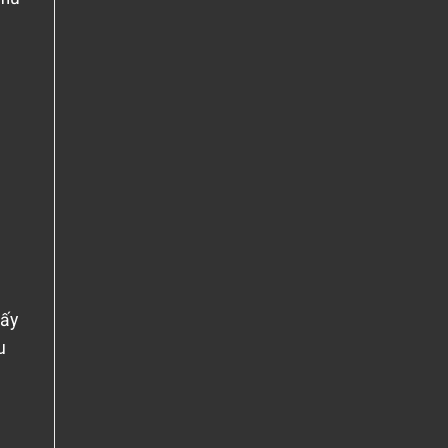
iấy
u