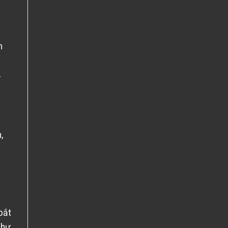
n
í
g
,
bắt
như