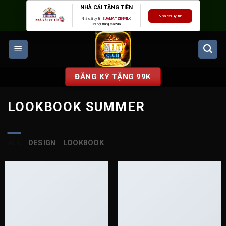
Skip
NHÀ CÁI TẶNG TIỀN
Nhà cái uy tín
to
Nhà cái uy tín
SUAMATZENMILK
Cơ hội trúng Mazda
content
ĐĂNG KÝ TẶNG 99K
LOOKBOOK SUMMER
ALL
DESIGN
LOOKBOOK