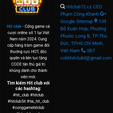
Hitclub12.cz
CEO
Phạm Công Khanh
Google Sitemap
139
Hit club
- Cổng game cá
Đỗ Xuân Hợp, Phường
cược online số 1 tại Việt
Phước Long B, TP Thủ
Nam năm 2024. Cung
Đức, TP.Hồ Chí Minh,
cấp hàng trăm game đổi
Việt Nam
SĐT
thưởng cực HOT, độc
cskhhitclubit@gmail.com
quyền và liên tục tặng
CODE tân thủ giá trị
khủng dành cho thành
viên mới.
Tìm kiếm Hit club với
các hashtag:
#hit_club #hitclub
#hitclub5it #tai_hit_club
#conggamehitclub