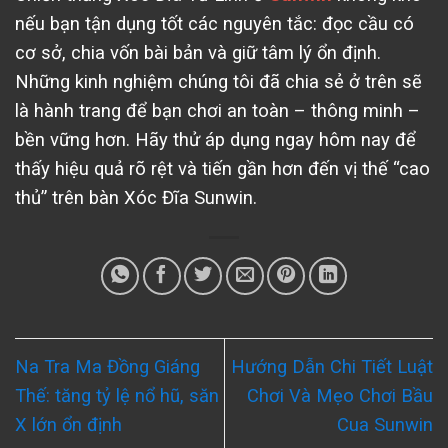
nếu bạn tận dụng tốt các nguyên tắc: đọc cầu có
cơ sở, chia vốn bài bản và giữ tâm lý ổn định.
Những kinh nghiệm chúng tôi đã chia sẻ ở trên sẽ
là hành trang để bạn chơi an toàn – thông minh –
bền vững hơn. Hãy thử áp dụng ngay hôm nay để
thấy hiệu quả rõ rệt và tiến gần hơn đến vị thế “cao
thủ” trên bàn Xóc Đĩa Sunwin.
Na Tra Ma Đồng Giáng
Hướng Dẫn Chi Tiết Luật
Thế: tăng tỷ lệ nổ hũ, săn
Chơi Và Mẹo Chơi Bầu
X lớn ổn định
Cua Sunwin