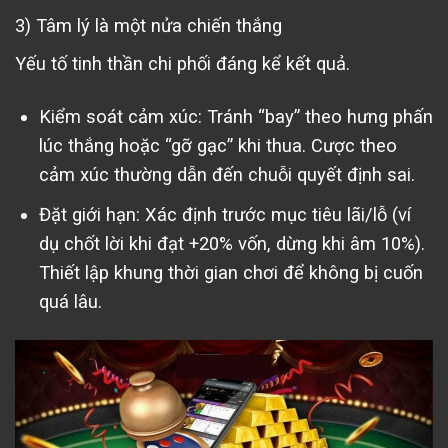
3) Tâm lý là một nửa chiến thắng
Yếu tố tinh thần chi phối đáng kể kết quả.
Kiểm soát cảm xúc: Tránh “bay” theo hưng phấn
lúc thắng hoặc “gỡ gạc” khi thua. Cược theo
cảm xúc thường dẫn đến chuỗi quyết định sai.
Đặt giới hạn: Xác định trước mục tiêu lãi/lỗ (ví
dụ chốt lời khi đạt +20% vốn, dừng khi âm 10%).
Thiết lập khung thời gian chơi để không bị cuốn
quá lâu.