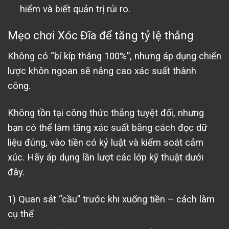
hiểm và biết quản trị rủi ro.
Mẹo chơi Xóc Đĩa để tăng tỷ lệ thắng
Không có “bí kíp thắng 100%”, nhưng áp dụng chiến
lược khôn ngoan sẽ nâng cao xác suất thành
công.
Không tồn tại công thức thắng tuyệt đối, nhưng
bạn có thể làm tăng xác suất bằng cách đọc dữ
liệu đúng, vào tiền có kỷ luật và kiểm soát cảm
xúc. Hãy áp dụng lần lượt các lớp kỹ thuật dưới
đây.
1) Quan sát “cầu” trước khi xuống tiền – cách làm
cụ thể