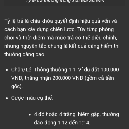
Tỷ lệ trả thưởng trong Xóc Đĩa Sunwin
Tỷ lệ trả là chìa khóa quyết định hiệu quả vốn và
cách bạn xây dựng chiến lược. Tùy từng phòng
chơi và thời điểm mà mức trả có thể điều chỉnh,
nhưng nguyên tắc chung là kết quả càng hiếm thì
thưởng càng cao.
Chẵn/Lẻ: Thông thường 1:1. Ví dụ đặt 100.000
VNĐ, thắng nhận 200.000 VNĐ (gồm cả tiền
gốc).
Cược màu cụ thể:
4 đỏ hoặc 4 trắng: hiếm gặp, thường
dao động 1:12 đến 1:14.