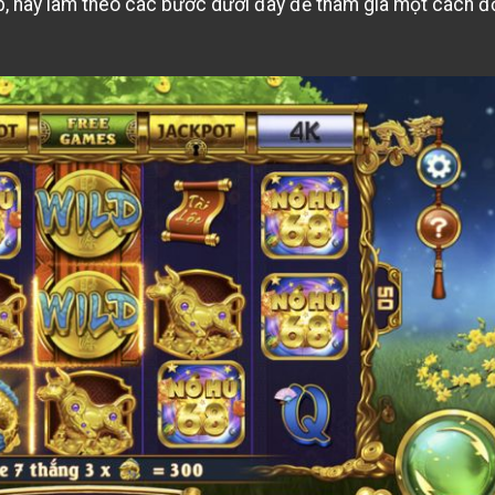
, hãy làm theo các bước dưới đây để tham gia một cách đ