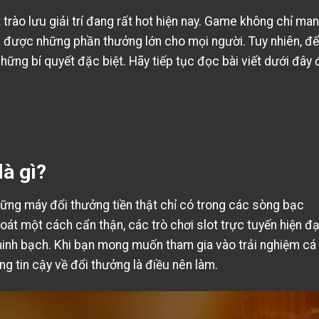
 trào lưu giải trí đang rất hot hiện nay. Game không chỉ ma
ếm được những phần thưởng lớn cho mọi người. Tuy nhiên, để
ững bí quyết đặc biệt. Hãy tiếp tục đọc bài viết dưới đây 
là gì?
những máy đổi thưởng tiền thật chỉ có trong các sòng bạc
át một cách cẩn thận, các trò chơi slot trực tuyến hiện đạ
inh bạch. Khi bạn mong muốn tham gia vào trải nghiệm cá
g tin cậy về đổi thưởng là điều nên làm.