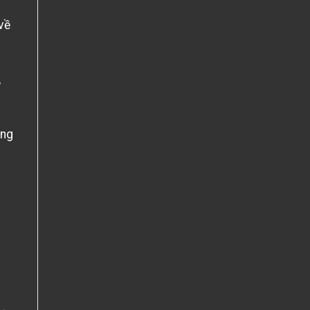
về
,
ăng