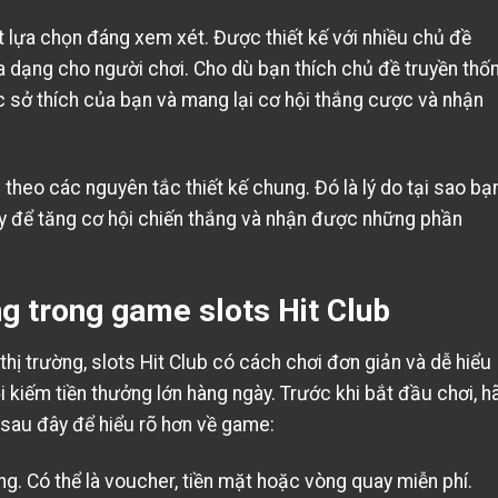
t lựa chọn đáng xem xét. Được thiết kế với nhiều chủ đề
a dạng cho người chơi. Cho dù bạn thích chủ đề truyền thố
c sở thích của bạn và mang lại cơ hội thắng cược và nhận
 theo các nguyên tắc thiết kế chung. Đó là lý do tại sao bạ
y để tăng cơ hội chiến thắng và nhận được những phần
g trong game slots Hit Club
thị trường, slots Hit Club có cách chơi đơn giản và dễ hiểu
 kiếm tiền thưởng lớn hàng ngày. Trước khi bắt đầu chơi, h
 sau đây để hiểu rõ hơn về game:
g. Có thể là voucher, tiền mặt hoặc vòng quay miễn phí.