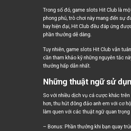
Trong số đó, game slots Hit Club là mộ
phong phú, trò chơi này mang đến sự đ
hay hiện đại, Hit Club đều đáp ứng đượ
phần thưởng dễ dàng.
Tuy nhiên, game slots Hit Club vẫn tuân
cần tham khảo kỹ những nguyên tắc nà
thưởng hấp dẫn nhất.
Những thuật ngữ sử dụn
So với nhiều dịch vụ cá cược khác trên 
hơn, thu hút đông đảo anh em với cơ hội
làm quen với các thuật ngữ quan trọng
– Bonus: Phần thưởng khi bạn quay trún