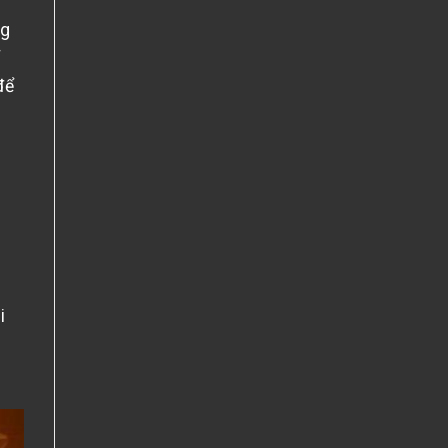
ng
để
i