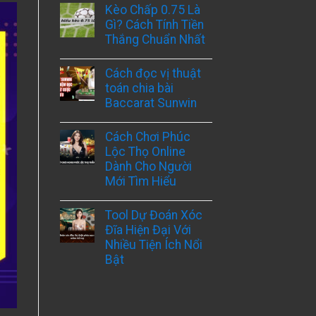
Kèo Chấp 0.75 Là
Gì? Cách Tính Tiền
Thắng Chuẩn Nhất
Cách đọc vị thuật
toán chia bài
Baccarat Sunwin
Cách Chơi Phúc
Lộc Thọ Online
Dành Cho Người
Mới Tìm Hiểu
Tool Dự Đoán Xóc
Đĩa Hiện Đại Với
Nhiều Tiện Ích Nổi
Bật