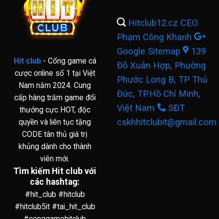
Hitclub12.cz
CEO
Phạm Công Khanh
Google Sitemap
139
Hit club
- Cổng game cá
Đỗ Xuân Hợp, Phường
cược online số 1 tại Việt
Phước Long B, TP Thủ
Nam năm 2024. Cung
Đức, TP.Hồ Chí Minh,
cấp hàng trăm game đổi
Việt Nam
SĐT
thưởng cực HOT, độc
cskhhitclubit@gmail.com
quyền và liên tục tặng
CODE tân thủ giá trị
khủng dành cho thành
viên mới.
Tìm kiếm Hit club với
các hashtag:
#hit_club #hitclub
#hitclub5it #tai_hit_club
#conggamehitclub