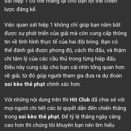
sát hiệp 1 có thể mang lại cho bạn lợi thế chiến
lược đáng kể.
Việc quan sát hiệp 1 không chỉ giúp bạn nắm bắt
được sự phát triển của giải mà còn cung cấp thông
tin về tình hình thực tế của hai đội bóng. Bạn có
thể đánh giá được phong độ, cách thi đấu, và thậm
chí tâm lý của các cầu thủ trong từng hiệp đấu.
Điều này cung cấp cho bạn cái nhìn tổng quan hơn
về giải, từ đó giúp người tham gia đưa ra dự đoán
soi kèo thẻ phạt
chính xác hơn.
Với những nội dung trên thì
Hit Club
đã chia sẻ với
mọi người chi tiết các bí quyết dẫn đến chiến thắng
trong
soi kèo thẻ phạt
. Để tỷ lệ thắng ngày càng
cao hơn thì chúng tôi khuyên bạn nên tìm hiểu