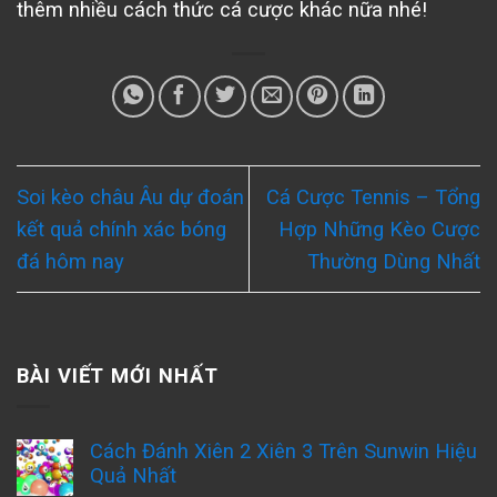
thêm nhiều cách thức cá cược khác nữa nhé!
Soi kèo châu Âu dự đoán
Cá Cược Tennis – Tổng
kết quả chính xác bóng
Hợp Những Kèo Cược
đá hôm nay
Thường Dùng Nhất
BÀI VIẾT MỚI NHẤT
Cách Đánh Xiên 2 Xiên 3 Trên Sunwin Hiệu
Quả Nhất