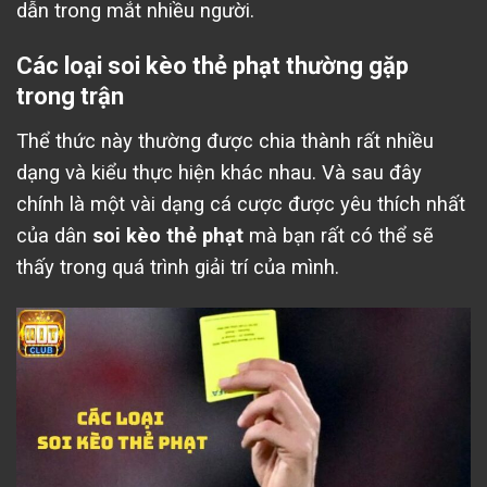
dẫn trong mắt nhiều người.
Các loại soi kèo thẻ phạt thường gặp
trong trận
Thể thức này thường được chia thành rất nhiều
dạng và kiểu thực hiện khác nhau. Và sau đây
chính là một vài dạng cá cược được yêu thích nhất
của dân
soi kèo thẻ phạt
mà bạn rất có thể sẽ
thấy trong quá trình giải trí của mình.