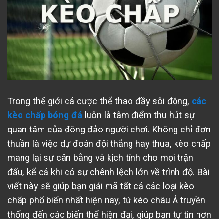
Trong thế giới cá cược thể thao đầy sôi động,
các
kèo chấp bóng đá
luôn là tâm điểm thu hút sự
quan tâm của đông đảo người chơi. Không chỉ đơn
thuần là việc dự đoán đội thắng hay thua, kèo chấp
mang lại sự cân bằng và kịch tính cho mọi trận
đấu, kể cả khi có sự chênh lệch lớn về trình độ. Bài
viết này sẽ giúp bạn giải mã tất cả các loại kèo
chấp phổ biến nhất hiện nay, từ kèo châu Á truyền
thống đến các biến thể hiện đại, giúp bạn tự tin hơn