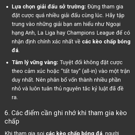
Lựa chọn giải đấu sở trường:
Đừng tham gia
đặt cược quá nhiều giải đấu cùng lúc. Hãy tập
trung vào những giải bạn am hiểu như Ngoại
hạng Anh, La Liga hay Champions League để có
nhận định chính xác nhất về
các kèo chấp bóng
đá
.
Tâm lý vững vàng:
Tuyệt đối không đặt cược
theo cảm xúc hoặc “tất tay” (all-in) vào một trận
duy nhất. Nên phân bổ vốn thành nhiều phần
nhỏ và luôn tuân thủ nguyên tắc kỷ luật đã đề
ra.
6. Các điểm cần ghi nhớ khi tham gia kèo
chấp
Khi tham gia soi
các kèo chấp bóng đá
, người