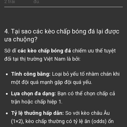
2 trái
đủ.
4. Tại sao các kèo chấp bóng đá lại được
ưa chuộng?
Sở dĩ
các kèo chấp bóng đá
chiếm ưu thế tuyệt
đối tại thị trường Việt Nam là bởi:
Tính công bằng:
Loại bỏ yếu tố nhàm chán khi
một đội quá mạnh gặp đội quá yếu.
Lựa chọn đa dạng:
Bạn có thể chọn chấp cả
trận hoặc chấp hiệp 1.
Tỷ lệ thưởng hấp dẫn:
So với kèo châu Âu
(1×2), kèo chấp thường có tỷ lệ ăn (odds) ổn