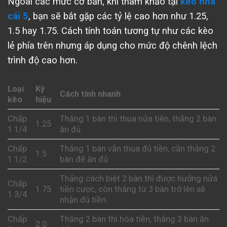
Ngoài các mức cơ bản, khi tham khảo tại
kèo nhà
cái 5
, bạn sẽ bắt gặp các tỷ lệ cao hơn như 1.25,
1.5 hay 1.75. Cách tính toán tương tự như các kèo
lẻ phía trên nhưng áp dụng cho mức độ chênh lệch
trình độ cao hơn.
Loại
Ký
Cách tính nhanh
kèo
hiệu
Chấp
Thắng 1 bàn thì thua nửa tiền, thắng 2 bàn
1.25
1 1/4
ăn đủ.
Chấp
Thắng 1 bàn vẫn thua đủ tiền, cần thắng 2
1.5
1 1/2
bàn để ăn đủ.
Thắng cách biệt 2 bàn thì được hưởng nửa
Chấp
1.75
tiền cược, còn thắng từ 3 bàn trở lên sẽ
1 3/4
nhận đủ tiền.
Chấp
Thắng 2 bàn thì hòa tiền, thắng 3 bàn ăn
2.0