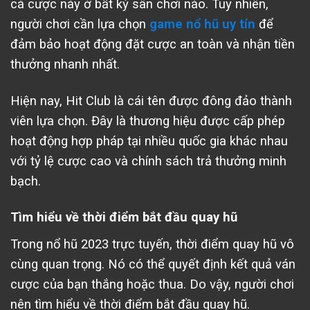
cá cược này ở bất kỳ sân chơi nào. Tuy nhiên,
người chơi cần lựa chọn
game nổ hũ uy tín
để
đảm bảo hoạt động đặt cược an toàn và nhận tiền
thưởng nhanh nhất.
Hiện nay, Hit Club là cái tên được đông đảo thành
viên lựa chọn. Đây là thương hiệu được cấp phép
hoạt động hợp pháp tại nhiều quốc gia khác nhau
với tỷ lệ cược cao và chính sách trả thưởng minh
bạch.
Tìm hiểu về thời điểm bắt đầu quay hũ
Trong nổ hũ 2023 trực tuyến, thời điểm quay hũ vô
cùng quan trọng. Nó có thể quyết định kết quả ván
cược của bạn thắng hoặc thua. Do vậy, người chơi
nên tìm hiểu về thời điểm bắt đầu quay hũ.