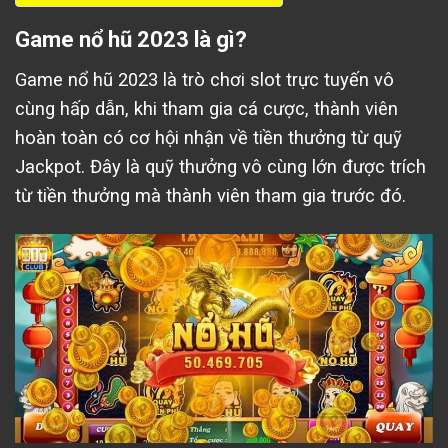
Game nổ hũ 2023 là gì?
Game nổ hũ 2023 là trò chơi slot trực tuyến vô
cùng hấp dẫn, khi tham gia cá cược, thành viên
hoàn toàn có cơ hội nhận về tiền thưởng từ quỹ
Jackpot. Đây là quỹ thưởng vô cùng lớn được trích
từ tiền thưởng mà thành viên tham gia trước đó.