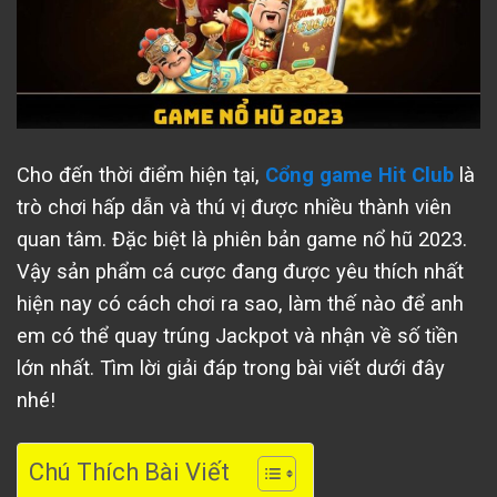
Cho đến thời điểm hiện tại,
Cổng game Hit Club
là
trò chơi hấp dẫn và thú vị được nhiều thành viên
quan tâm. Đặc biệt là phiên bản game nổ hũ 2023.
Vậy sản phẩm cá cược đang được yêu thích nhất
hiện nay có cách chơi ra sao, làm thế nào để anh
em có thể quay trúng Jackpot và nhận về số tiền
lớn nhất. Tìm lời giải đáp trong bài viết dưới đây
nhé!
Chú Thích Bài Viết