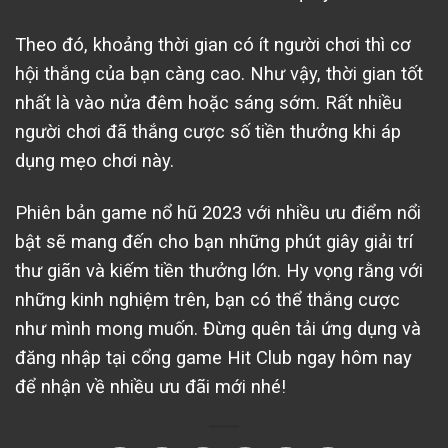
Theo đó, khoảng thời gian có ít người chơi thì cơ
hội thắng của bạn càng cao. Như vậy, thời gian tốt
nhất là vào nửa đêm hoặc sáng sớm. Rất nhiều
người chơi đã thắng cược số tiền thưởng khi áp
dụng mẹo chơi này.
Phiên bản game nổ hũ 2023 với nhiều ưu điểm nổi
bật sẽ mang đến cho bạn những phút giây giải trí
thư giãn và kiếm tiền thưởng lớn. Hy vọng rằng với
những kinh nghiệm trên, bạn có thể thắng cược
như mình mong muốn. Đừng quên tải ứng dụng và
đăng nhập tại cổng game Hit Club ngay hôm nay
để nhận về nhiều ưu đãi mới nhé!