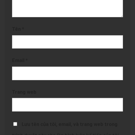
Tên
*
Email
*
Trang web
Lưu tên của tôi, email, và trang web trong