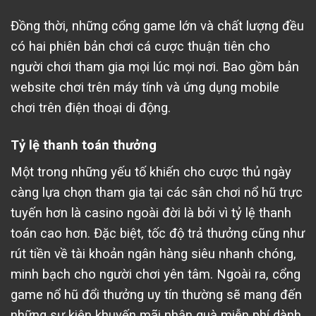
Đồng thời, những cổng game lớn và chất lượng đều
có hai phiên bản chơi cá cược thuận tiên cho
người chơi tham gia mọi lúc mọi nơi. Bao gồm bản
website chơi trên máy tính và ứng dụng mobile
chơi trên điện thoại di động.
Tỷ lệ thanh toán thưởng
Một trong những yếu tố khiến cho cược thủ ngày
càng lựa chọn tham gia tại các sân chơi nổ hũ trực
tuyến hơn là casino ngoài đời là bởi vì tỷ lệ thanh
toán cao hơn. Đặc biệt, tốc độ trả thưởng cũng như
rút tiền về tài khoản ngân hàng siêu nhanh chóng,
minh bạch cho người chơi yên tâm. Ngoài ra, cổng
game nổ hũ đổi thưởng uy tín thường sẽ mang đến
những sự kiện khuyến mãi nhận quà miễn phí dành