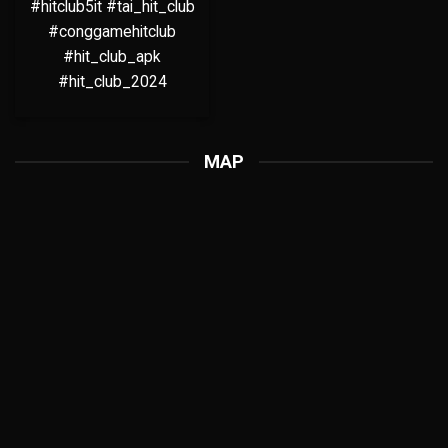
#hitclub5it #tai_hit_club
#conggamehitclub
#hit_club_apk
#hit_club_2024
MAP