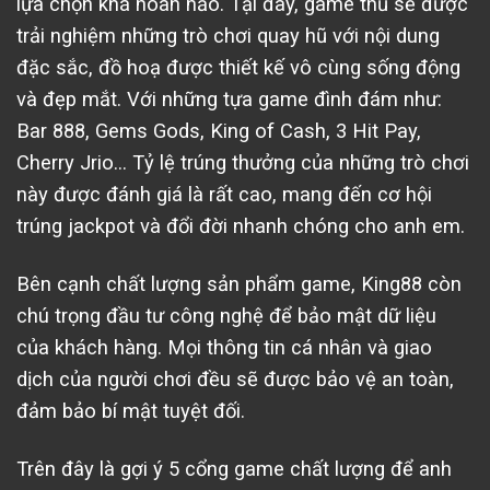
lựa chọn khá hoàn hảo. Tại đây, game thủ sẽ được
trải nghiệm những trò chơi quay hũ với nội dung
đặc sắc, đồ hoạ được thiết kế vô cùng sống động
và đẹp mắt. Với những tựa game đình đám như:
Bar 888, Gems Gods, King of Cash, 3 Hit Pay,
Cherry Jrio… Tỷ lệ trúng thưởng của những trò chơi
này được đánh giá là rất cao, mang đến cơ hội
trúng jackpot và đổi đời nhanh chóng cho anh em.
Bên cạnh chất lượng sản phẩm game, King88 còn
chú trọng đầu tư công nghệ để bảo mật dữ liệu
của khách hàng. Mọi thông tin cá nhân và giao
dịch của người chơi đều sẽ được bảo vệ an toàn,
đảm bảo bí mật tuyệt đối.
Trên đây là gợi ý 5 cổng game chất lượng để anh