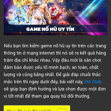
Nếu bạn tìm kiếm game nổ hũ uy tín trên các trang
thông tin ở mạng internet thì nó sẽ ra kết quả hàng
trăm địa chỉ khác nhau. Vậy đâu mới là sân chơi
đảm bảo được yếu tố minh bạch, an toàn, chất
lượng và công bằng nhất. Để giải đáp chuỗi thắc
mắc trên thì ngay dưới đây, bài viết này,
Hit Club
sẽ giúp bạn định hướng và lựa chọn được một đơn
vị tốt nhất để tham gia quay hũ đổi thưởng.