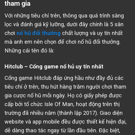
tham gia
Với những tiêu chí trên, thông qua quá trình sàng
lọc và đánh giá kỹ lưỡng, dưới đây chính là 5 sân
chơi
nổ hũ đổi thưởng
chất lượng và uy tín nhất
mà anh em nên chọn để chơi nổ hũ đổi thưởng.
Những cái tên đó là:
Hitclub – Cổng game nổ hủ uy tín nhất
Cổng game Hitclub đáp ứng hầu như đầy đủ các
tiêu chí ở trên, thu hút hàng trăm người chơi tham
gia cược nổ hũ mỗi ngày. Họ có giấy phép được
cấp bởi tổ chức Isle Of Man, hoạt động trên thị
trường đã nhiều năm (thành lập 2017). Giao diện
website và app mobile đều được thiết kế hiện đại,
dễ dàng thao tác ngay từ lần đầu tiên. Đặc biệt,