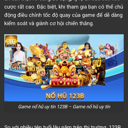
cược rất cao. Đặc biệt, khi tham gia bạn có thể chủ
động điều chỉnh tốc độ quay của game để dễ dàng
kiểm soát và giành cơ hội chiến thắng.
Game nổ hũ uy tín 123B – Game nổ hũ uy tín
So với nhiều tên tuổi lâu năm trên thị trường, 123B