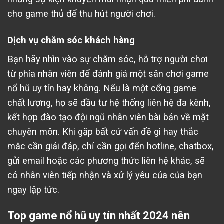
cho game thủ để thu hút người chơi.
Dịch vụ chăm sóc khách hàng
Bạn hãy nhìn vào sự chăm sóc, hỗ trợ người chơi
từ phía nhân viên để đánh giá một sân chơi game
nổ hũ uy tín hay không. Nếu là một cổng game
chất lượng, họ sẽ đầu tư hệ thống liên hệ đa kênh,
kết hợp đào tạo đội ngũ nhân viên bài bản về mặt
chuyên môn. Khi gặp bất cứ vấn đề gì hay thắc
mắc cần giải đáp, chỉ cần gọi đến hotline, chatbox,
gửi email hoặc các phương thức liên hệ khác, sẽ
có nhân viên tiếp nhận và xử lý yêu của của bạn
ngay lập tức.
Top game nổ hũ uy tín nhất 2024 nên