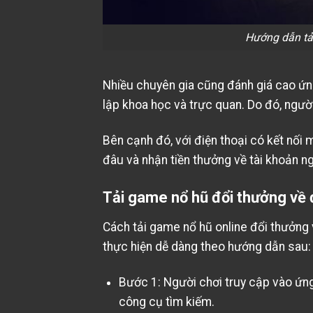
Hướng dẫn tải
Nhiều chuyên gia cũng đánh giá cao ứn
lập khoa học và trực quan. Do đó, ngườ
Bên cạnh đó, với điện thoại có kết nối 
đâu và nhận tiền thưởng về tài khoản ng
Tải game nổ hũ đổi thưởng về 
Cách tải game nổ hũ online đổi thưởng v
thực hiện dễ dàng theo hướng dẫn sau:
Bước 1: Người chơi truy cập vào ứng
công cụ tìm kiếm.