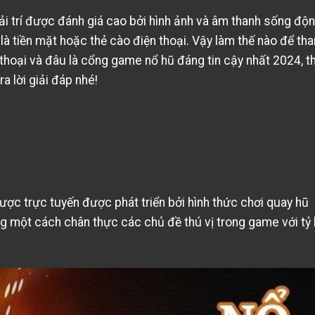
ải trí được đánh giá cao bởi hình ảnh và âm thanh sống độn
à tiền mặt hoặc thẻ cào điện thoại. Vậy làm thế nào để th
n thoại và đâu là cổng game nổ hũ đáng tin cậy nhất 2024, t
ra lời giải đáp nhé!
ợc trực tuyến được phát triển bởi hình thức chơi quay hũ
g một cách chân thực các chủ đề thú vị trong game với tỷ 