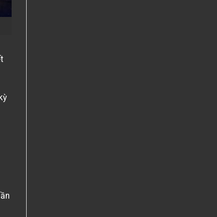
t
kỳ
hần